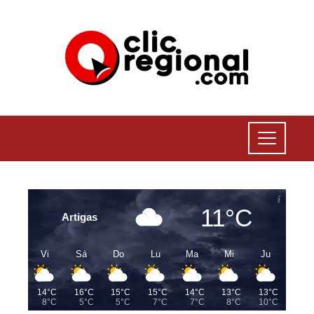
11°C
Artigas
Vi
Sá
Do
Lu
Ma
Mi
Ju
14°C
16°C
15°C
15°C
14°C
13°C
13°C
8°C
5°C
5°C
7°C
7°C
8°C
10°C