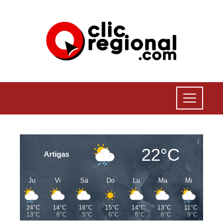
22°C
Artigas
Ju
Vi
Sá
Do
Lu
Ma
Mi
24°C
14°C
16°C
15°C
14°C
13°C
11°C
13°C
8°C
5°C
6°C
6°C
6°C
9°C