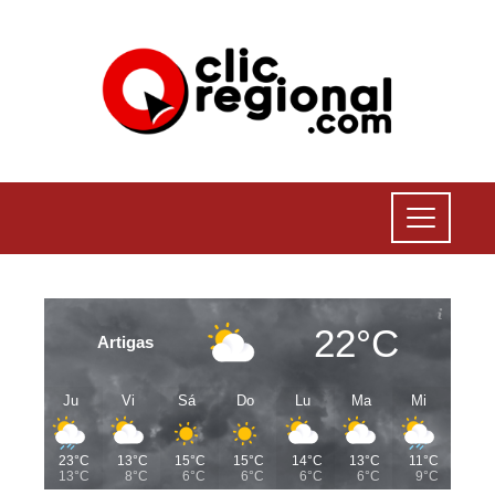
22°C
Artigas
Ju
Vi
Sá
Do
Lu
Ma
Mi
23°C
13°C
15°C
15°C
14°C
13°C
11°C
13°C
8°C
6°C
6°C
6°C
6°C
9°C