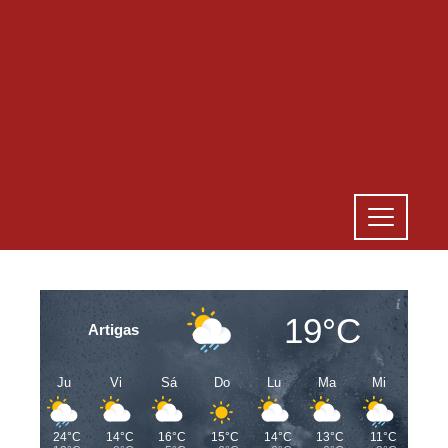
19°C
Artigas
Ju
Vi
Sá
Do
Lu
Ma
Mi
24°C
14°C
16°C
15°C
14°C
13°C
11°C