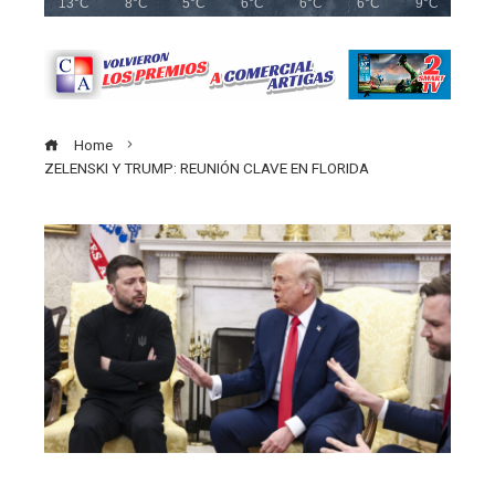
13°C
8°C
5°C
6°C
6°C
6°C
9°C
Home
ZELENSKI Y TRUMP: REUNIÓN CLAVE EN FLORIDA