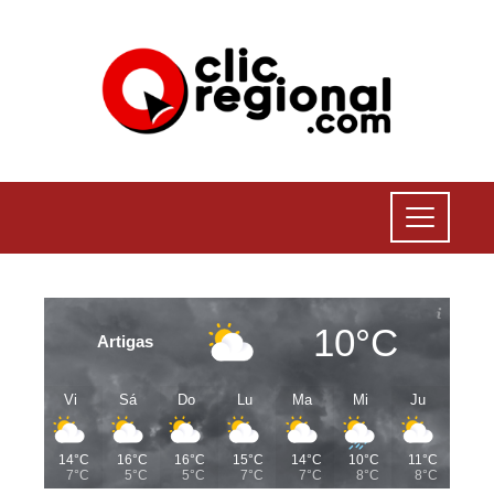
10°C
Artigas
Vi
Sá
Do
Lu
Ma
Mi
Ju
14°C
16°C
16°C
15°C
14°C
10°C
11°C
7°C
5°C
5°C
7°C
7°C
8°C
8°C