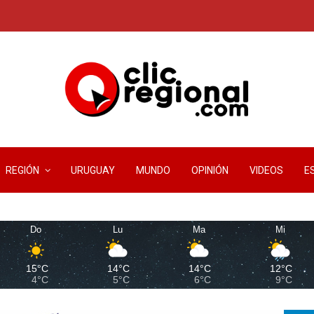
REGIÓN
URUGUAY
MUNDO
OPINIÓN
VIDEOS
E
Do
Lu
Ma
Mi
15°C
14°C
14°C
12°C
4°C
5°C
6°C
9°C