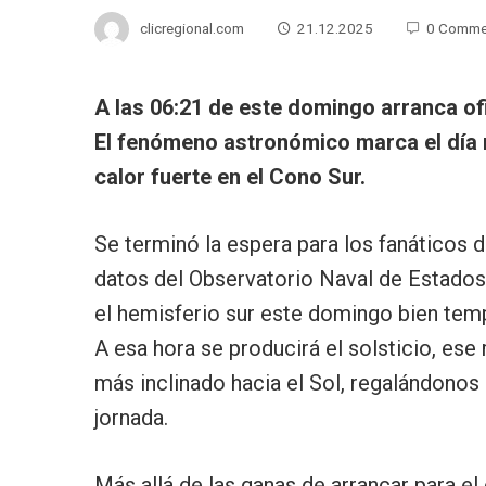
clicregional.com
21.12.2025
0 Comme
A las 06:21 de este domingo arranca of
El fenómeno astronómico marca el día m
calor fuerte en el Cono Sur.
Se terminó la espera para los fanáticos de
datos del Observatorio Naval de Estados
el hemisferio sur este domingo bien tem
A esa hora se producirá el solsticio, ese
más inclinado hacia el Sol, regalándonos 
jornada.
Más allá de las ganas de arrancar para el 