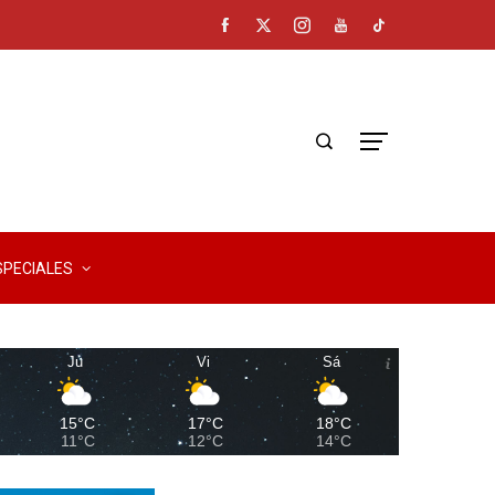
SPECIALES
Ju
Vi
Sá
15°C
17°C
18°C
11°C
12°C
14°C