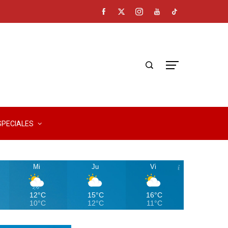
SPECIALES
Mi
Ju
Vi
12°C
15°C
16°C
10°C
12°C
11°C