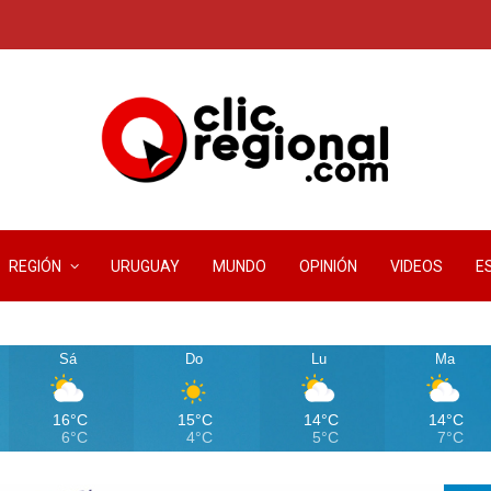
REGIÓN
URUGUAY
MUNDO
OPINIÓN
VIDEOS
E
Sá
Do
Lu
Ma
16°C
15°C
14°C
14°C
6°C
4°C
5°C
7°C