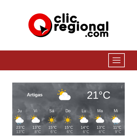
21°C
Artigas
Ju
Vi
Sá
Do
Lu
Ma
Mi
23°C
13°C
15°C
15°C
14°C
13°C
11°C
13°C
8°C
6°C
6°C
6°C
6°C
9°C