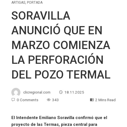
ARTIGAS
,
PORTADA
SORAVILLA
ANUNCIÓ QUE EN
MARZO COMIENZA
LA PERFORACIÓN
DEL POZO TERMAL
clicregional.com
18.11.2025
0 Comments
343
2 Mins Read
El Intendente Emiliano Soravilla confirmó que el
proyecto de las Termas, pieza central para