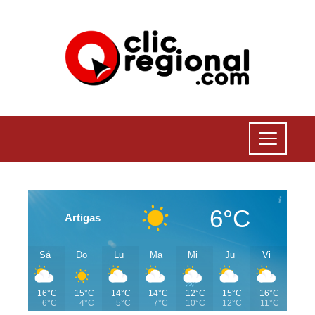
6°C
Artigas
Sá
Do
Lu
Ma
Mi
Ju
Vi
16°C
15°C
14°C
14°C
12°C
15°C
16°C
6°C
4°C
5°C
7°C
10°C
12°C
11°C