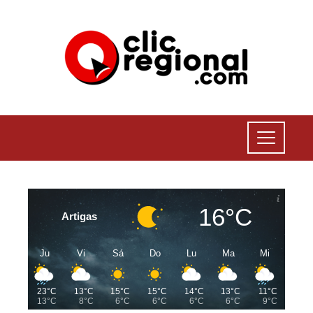
16°C
Artigas
Ju
Vi
Sá
Do
Lu
Ma
Mi
23°C
13°C
15°C
15°C
14°C
13°C
11°C
13°C
8°C
6°C
6°C
6°C
6°C
9°C