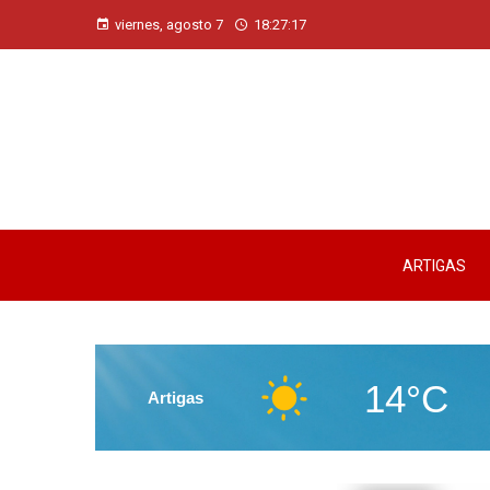
viernes, agosto 7
18:27:19
ARTIGAS
14°C
Artigas