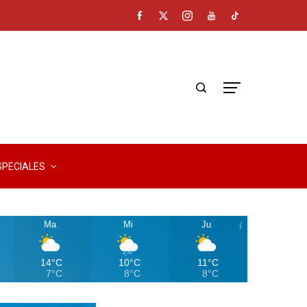
SPECIALES
Ma
Mi
Ju
14°C
10°C
11°C
7°C
8°C
8°C