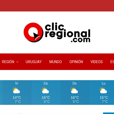
REGIÓN
URUGUAY
MUNDO
OPINIÓN
VIDEOS
E
Vi
Sá
Do
Lu
14°C
16°C
16°C
15°C
7°C
5°C
5°C
7°C