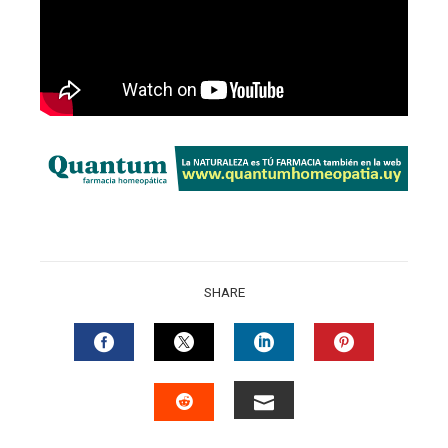
SHARE
FACEBOOK
TWITTER
LINKEDIN
PINTERES
EMAIL
STUMBLEUPON