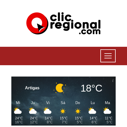
18°C
Artigas
Mi
Ju
Vi
Sá
Do
Lu
Ma
24°C
24°C
14°C
15°C
15°C
14°C
11°C
16°C
12°C
8°C
7°C
5°C
6°C
5°C