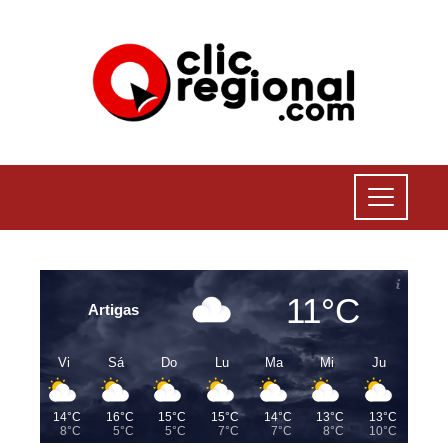
11°C
Artigas
Vi
Sá
Do
Lu
Ma
Mi
Ju
14°C
16°C
15°C
15°C
14°C
13°C
13°C
8°C
5°C
5°C
7°C
7°C
8°C
10°C