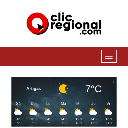
7°C
Artigas
Sá
Do
Lu
Ma
Mi
Ju
Vi
16°C
16°C
14°C
14°C
12°C
14°C
16°C
5°C
5°C
7°C
6°C
10°C
11°C
11°C