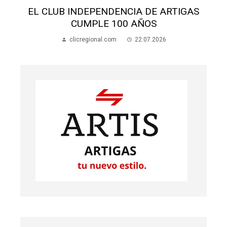
AS
ALUMNOS APEDREARON A UNA MADRE
EN LA ESCUELA 70
clicregional.com
22.07.2026