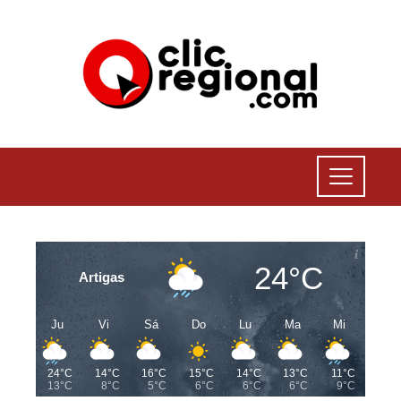
24°C
Artigas
Ju
Vi
Sá
Do
Lu
Ma
Mi
24°C
14°C
16°C
15°C
14°C
13°C
11°C
13°C
8°C
5°C
6°C
6°C
6°C
9°C