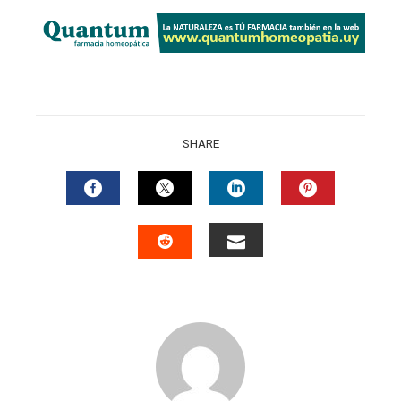
SHARE
FACEBOOK
TWITTER
LINKEDIN
PINTERES
EMAIL
STUMBLEUPON