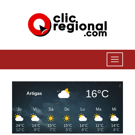
16°C
Artigas
Ju
Vi
Sá
Do
Lu
Ma
Mi
24°C
14°C
15°C
15°C
14°C
11°C
14°C
12°C
8°C
7°C
5°C
6°C
5°C
8°C