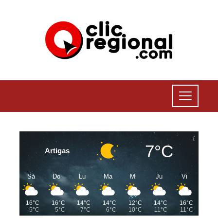
7°C
Artigas
Sá
Do
Lu
Ma
Mi
Ju
Vi
16°C
16°C
14°C
14°C
12°C
14°C
16°C
5°C
5°C
7°C
6°C
10°C
11°C
11°C