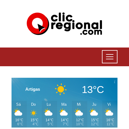
13°C
Artigas
Sá
Do
Lu
Ma
Mi
Ju
Vi
16°C
15°C
14°C
14°C
12°C
15°C
16°C
6°C
4°C
5°C
7°C
10°C
12°C
11°C