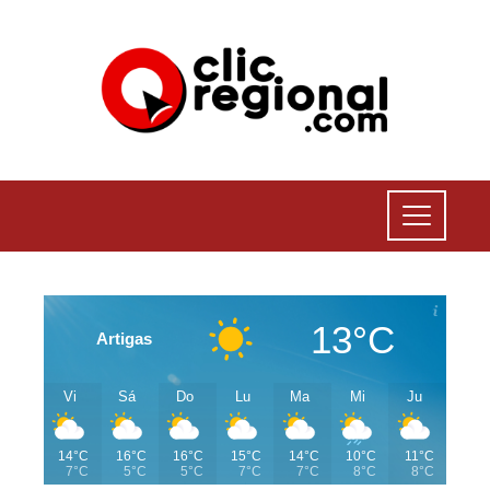
13°C
Artigas
Vi
Sá
Do
Lu
Ma
Mi
Ju
14°C
16°C
16°C
15°C
14°C
10°C
11°C
7°C
5°C
5°C
7°C
7°C
8°C
8°C