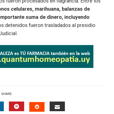
os fueron procesados en flagrancia. Entre los
onos celulares, marihuana, balanzas de
a importante suma de dinero, incluyendo
os detenidos fueron trasladados al presidio
udicial.
SHARE