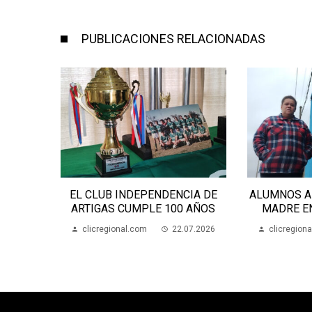
PUBLICACIONES RELACIONADAS
CIA DE
ALUMNOS APEDREARON A UNA
AVANZAN 
 AÑOS
MADRE EN LA ESCUELA 70
ESCUEL
07.2026
clicregional.com
22.07.2026
clicregion