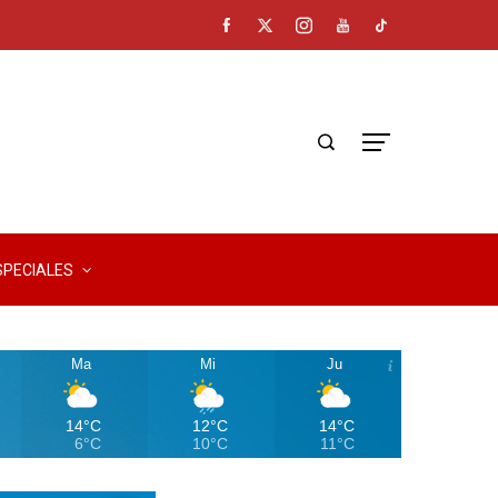
SPECIALES
Ma
Mi
Ju
14°C
12°C
14°C
6°C
10°C
11°C