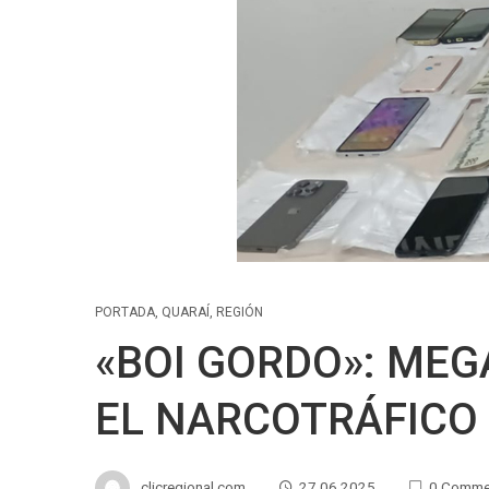
PORTADA
,
QUARAÍ
,
REGIÓN
«BOI GORDO»: ME
EL NARCOTRÁFICO
clicregional.com
27.06.2025
0 Comme