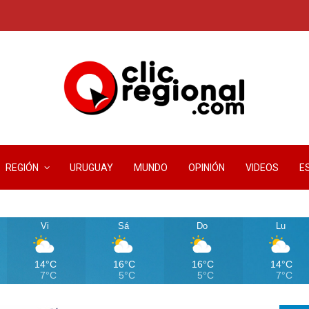
REGIÓN
URUGUAY
MUNDO
OPINIÓN
VIDEOS
E
Vi
Sá
Do
Lu
14°C
16°C
16°C
14°C
7°C
5°C
5°C
7°C