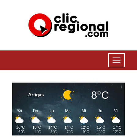
8°C
Artigas
Sá
Do
Lu
Ma
Mi
Ju
Vi
16°C
16°C
14°C
14°C
12°C
15°C
17°C
6°C
4°C
5°C
7°C
9°C
11°C
12°C