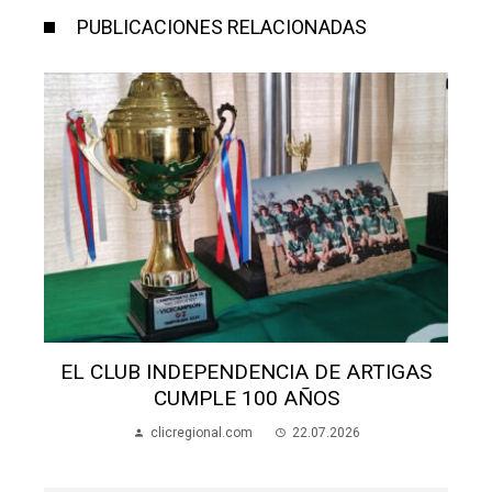
PUBLICACIONES RELACIONADAS
UB INDEPENDENCIA DE ARTIGAS
ALUMNOS AP
CUMPLE 100 AÑOS
EN
clicregional.com
22.07.2026
clicr