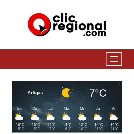
7°C
Artigas
Sá
Do
Lu
Ma
Mi
Ju
Vi
16°C
16°C
14°C
14°C
12°C
14°C
16°C
5°C
5°C
7°C
6°C
10°C
11°C
11°C