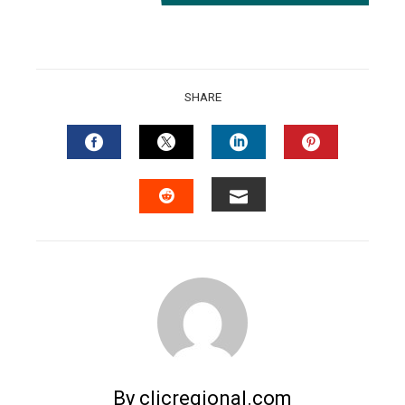
SHARE
FACEBOOK
TWITTER
LINKEDIN
PINTERES
EMAIL
STUMBLEUPON
By clicregional.com