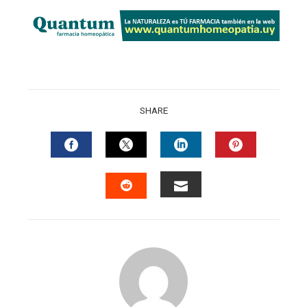
SHARE
FACEBOOK
TWITTER
LINKEDIN
PINTERES
EMAIL
STUMBLEUPON