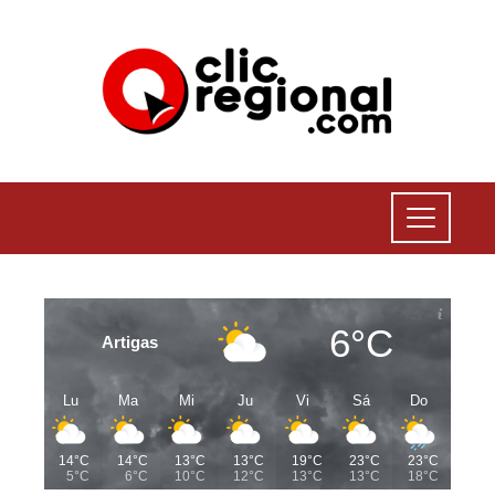
6°C
Artigas
Lu
Ma
Mi
Ju
Vi
Sá
Do
14°C
14°C
13°C
13°C
19°C
23°C
23°C
5°C
6°C
10°C
12°C
13°C
13°C
18°C