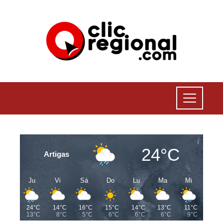
24°C
Artigas
Ju
Vi
Sá
Do
Lu
Ma
Mi
24°C
14°C
16°C
15°C
14°C
13°C
11°C
13°C
8°C
5°C
6°C
6°C
6°C
9°C