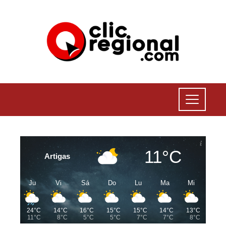
11°C
Artigas
Ju
Vi
Sá
Do
Lu
Ma
Mi
24°C
14°C
16°C
15°C
15°C
14°C
13°C
11°C
8°C
5°C
5°C
7°C
7°C
8°C