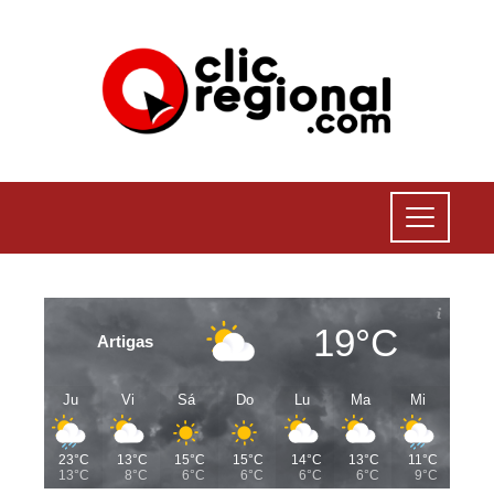
19°C
Artigas
Ju
Vi
Sá
Do
Lu
Ma
Mi
23°C
13°C
15°C
15°C
14°C
13°C
11°C
13°C
8°C
6°C
6°C
6°C
6°C
9°C