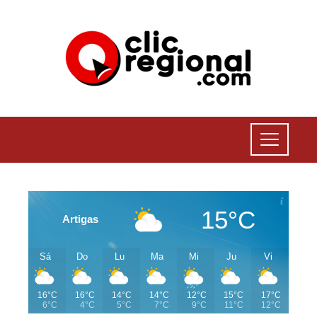
15°C
Artigas
Sá
Do
Lu
Ma
Mi
Ju
Vi
16°C
16°C
14°C
14°C
12°C
15°C
17°C
6°C
4°C
5°C
7°C
9°C
11°C
12°C