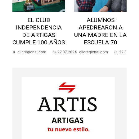
EL CLUB
ALUMNOS
INDEPENDENCIA
APEDREARON A
E
DE ARTIGAS
UNA MADRE EN LA
CUMPLE 100 AÑOS
ESCUELA 70
.07.2026
clicregional.com
22.07.2026
clicregional.com
22.07.2026