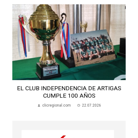
A DE ARTIGAS
ALUMNOS APEDREARON A UN
AÑOS
EN LA ESCUELA 70
22.07.2026
clicregional.com
22.07.202