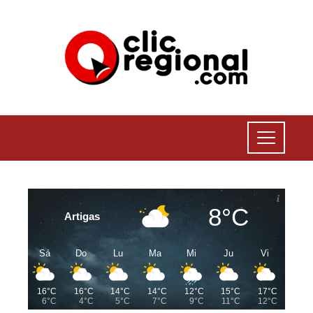
8°C
Artigas
Sá
Do
Lu
Ma
Mi
Ju
Vi
16°C
16°C
14°C
14°C
12°C
15°C
17°C
6°C
4°C
5°C
7°C
9°C
11°C
12°C