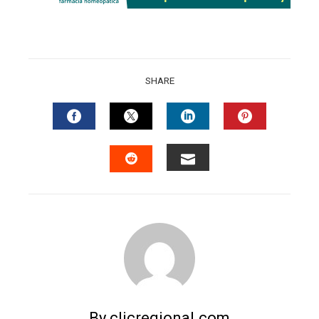
SHARE
FACEBOOK
TWITTER
LINKEDIN
PINTERES
EMAIL
STUMBLEUPON
By clicregional.com