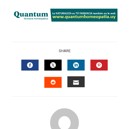
SHARE
FACEBOOK
TWITTER
LINKEDIN
PINTERES
EMAIL
STUMBLEUPON