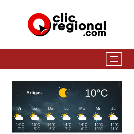
10°C
Artigas
Vi
Sá
Do
Lu
Ma
Mi
Ju
14°C
16°C
16°C
14°C
14°C
12°C
14°C
7°C
5°C
5°C
7°C
6°C
10°C
11°C