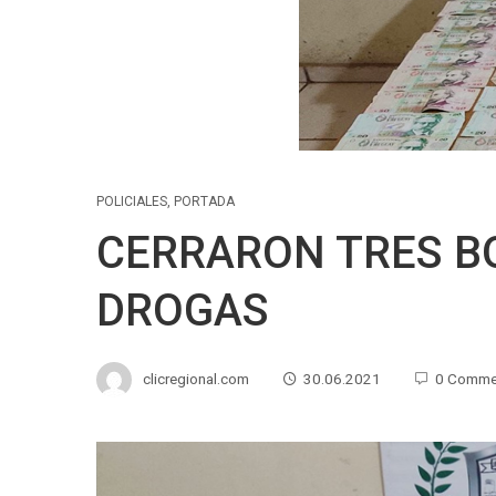
POLICIALES
,
PORTADA
CERRARON TRES B
DROGAS
clicregional.com
30.06.2021
0 Comme