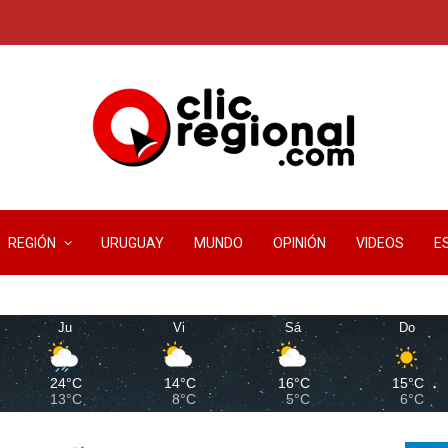
REGIÓN
URUGUAY
MUNDO
OPINIÓN
VIDEOS
E
Ju
Vi
Sá
Do
24°C
14°C
16°C
15°C
13°C
8°C
5°C
6°C