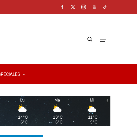
SPECIALES
Lu
Ma
Mi
14°C
13°C
11°C
6°C
6°C
9°C