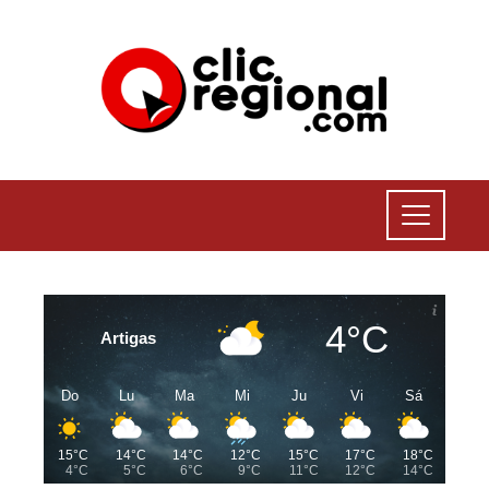
4°C
Artigas
Do
Lu
Ma
Mi
Ju
Vi
Sá
15°C
14°C
14°C
12°C
15°C
17°C
18°C
4°C
5°C
6°C
9°C
11°C
12°C
14°C