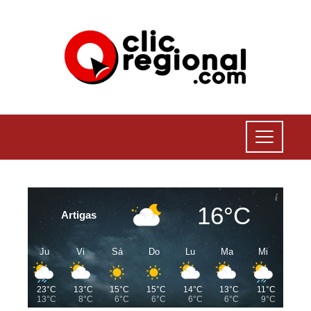
16°C
Artigas
Ju
Vi
Sá
Do
Lu
Ma
Mi
23°C
13°C
15°C
15°C
14°C
13°C
11°C
13°C
8°C
6°C
6°C
6°C
6°C
9°C