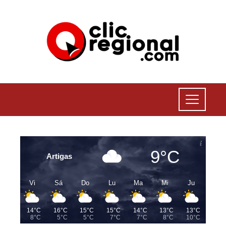
9°C
Artigas
Vi
Sá
Do
Lu
Ma
Mi
Ju
14°C
16°C
15°C
15°C
14°C
13°C
13°C
8°C
5°C
5°C
7°C
7°C
8°C
10°C