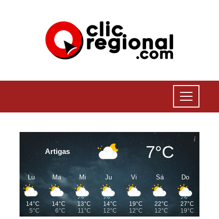
7°C
Artigas
Lu
Ma
Mi
Ju
Vi
Sá
Do
14°C
14°C
13°C
14°C
19°C
22°C
27°C
5°C
6°C
11°C
12°C
12°C
12°C
19°C