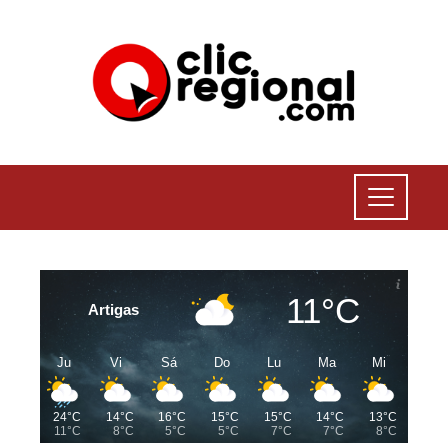
11°C
Artigas
Ju
Vi
Sá
Do
Lu
Ma
Mi
24°C
14°C
16°C
15°C
15°C
14°C
13°C
11°C
8°C
5°C
5°C
7°C
7°C
8°C