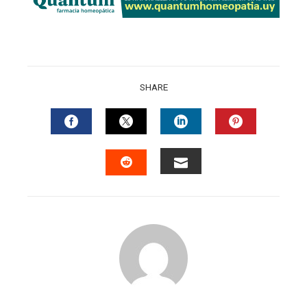
SHARE
FACEBOOK
TWITTER
LINKEDIN
PINTERES
EMAIL
STUMBLEUPON