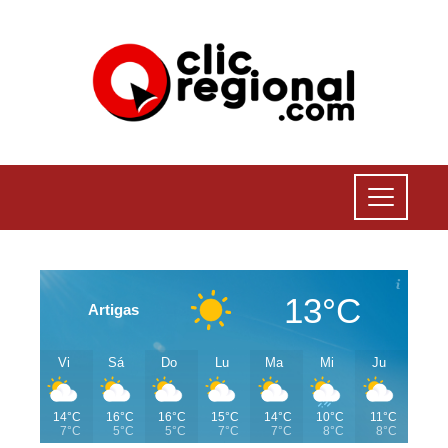
13°C
Artigas
Vi
Sá
Do
Lu
Ma
Mi
Ju
14°C
16°C
16°C
15°C
14°C
10°C
11°C
7°C
5°C
5°C
7°C
7°C
8°C
8°C