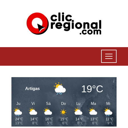
19°C
Artigas
Ju
Vi
Sá
Do
Lu
Ma
Mi
24°C
14°C
16°C
15°C
14°C
13°C
11°C
13°C
8°C
5°C
6°C
6°C
6°C
9°C