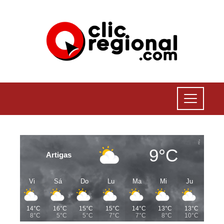
9°C
Artigas
Vi
Sá
Do
Lu
Ma
Mi
Ju
14°C
16°C
15°C
15°C
14°C
13°C
13°C
8°C
5°C
5°C
7°C
7°C
8°C
10°C