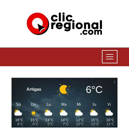
6°C
Artigas
Sá
Do
Lu
Ma
Mi
Ju
Vi
16°C
15°C
14°C
14°C
12°C
15°C
16°C
6°C
4°C
5°C
7°C
10°C
12°C
11°C