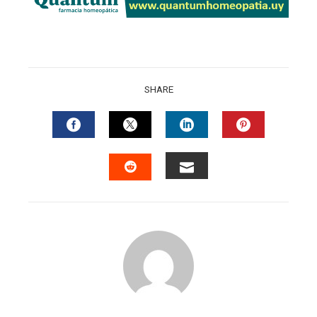
SHARE
FACEBOOK
TWITTER
LINKEDIN
PINTERES
EMAIL
STUMBLEUPON