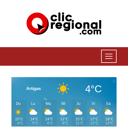
4°C
Artigas
Do
Lu
Ma
Mi
Ju
Vi
Sá
15°C
14°C
14°C
12°C
15°C
17°C
18°C
4°C
5°C
6°C
9°C
11°C
12°C
14°C