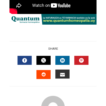
SHARE
FACEBOOK
TWITTER
LINKEDIN
PINTERES
EMAIL
STUMBLEUPON