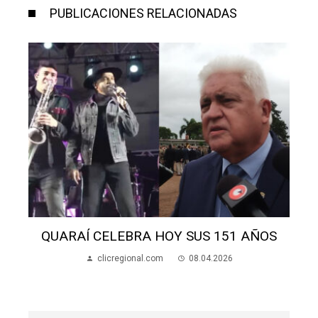
PUBLICACIONES RELACIONADAS
BRA HOY SUS 151 AÑOS
MURIÓ MUJER AL
HER
gional.com
08.04.2026
clicregional.co