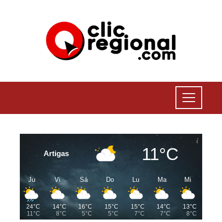
11°C
Artigas
Ju
Vi
Sá
Do
Lu
Ma
Mi
24°C
14°C
16°C
15°C
15°C
14°C
13°C
11°C
8°C
5°C
5°C
7°C
7°C
8°C