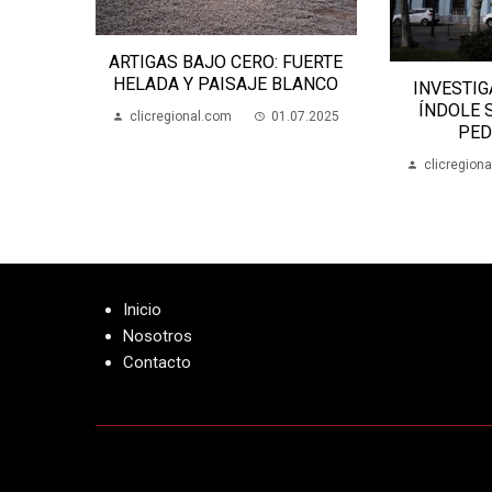
ANA
ARTIGAS BAJO CERO: FUERTE
SALTO
HELADA Y PAISAJE BLANCO
INVESTIG
05.2024
ÍNDOLE 
clicregional.com
01.07.2025
PED
clicregion
Inicio
Nosotros
Contacto