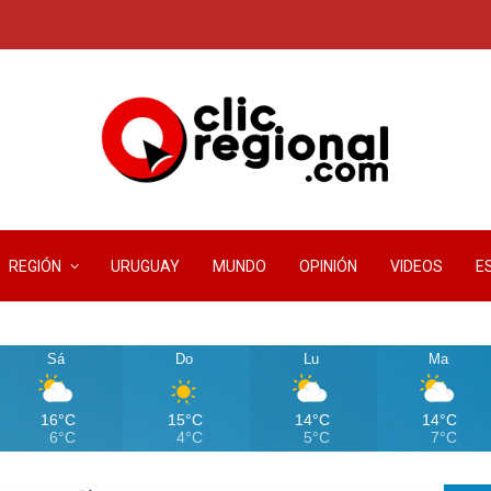
REGIÓN
URUGUAY
MUNDO
OPINIÓN
VIDEOS
E
Sá
Do
Lu
Ma
16°C
15°C
14°C
14°C
6°C
4°C
5°C
7°C