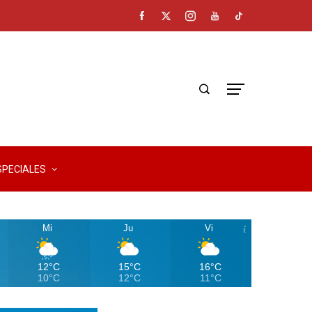
SPECIALES
Mi
Ju
Vi
12°C
15°C
16°C
10°C
12°C
11°C