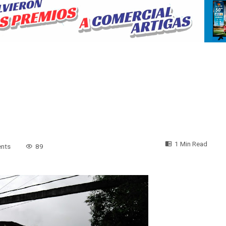
1 Min Read
nts
89