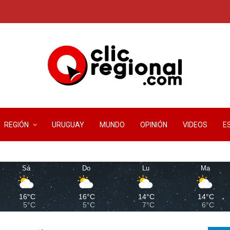
REGIÓN
URUGUAY
MUNDO
OPINIÓN
VIDEOS
E
Sá
Do
Lu
Ma
16°C
16°C
14°C
14°C
5°C
5°C
7°C
6°C