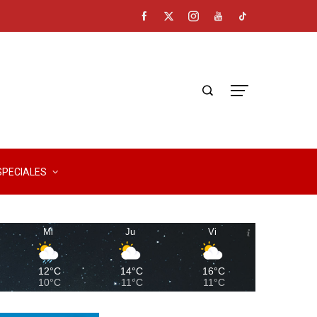
SPECIALES
Mi
Ju
Vi
12°C
14°C
16°C
10°C
11°C
11°C