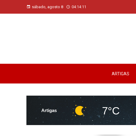
sábado, agosto 8
04:14:12
ARTIGAS
7°C
Artigas