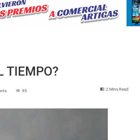
L TIEMPO?
2 Mins Read
nts
95