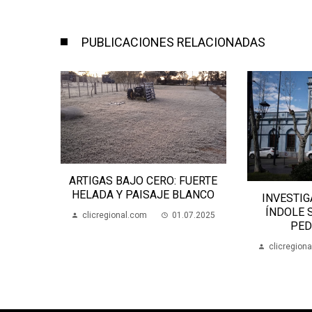
PUBLICACIONES RELACIONADAS
ANA
ARTIGAS BAJO CERO: FUERTE
SALTO
HELADA Y PAISAJE BLANCO
INVESTIG
05.2024
ÍNDOLE 
clicregional.com
01.07.2025
PED
clicregion