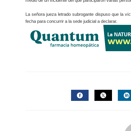
medio de un incidente del que participaron varias perso
La señora jueza letrado subrogante dispuso que la v
fecha para concurrir a la sede judicial a declarar.
FACEBOOK
TWITTER
L