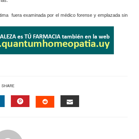
nas.
íctima fuera examinada por el médico forense y emplazada sin
SHARE
INKEDIN
PINTEREST
EMAIL
STUMBLEUPON