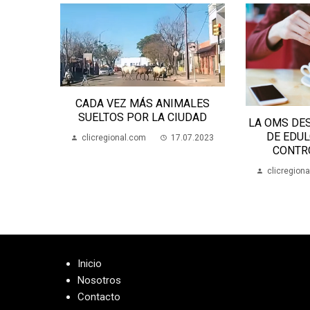
CADA VEZ MÁS ANIMALES
SUELTOS POR LA CIUDAD
LA OMS DE
PCIONES
DE EDU
ES
clicregional.com
17.07.2023
CONTR
clicregion
05.2023
Inicio
Nosotros
Contacto