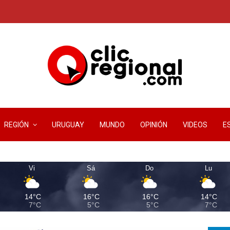
REGIÓN
URUGUAY
MUNDO
OPINIÓN
VIDEOS
E
Vi
Sá
Do
Lu
14°C
16°C
16°C
14°C
7°C
5°C
5°C
7°C