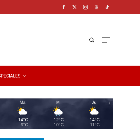
SPECIALES
Ma
Mi
Ju
14°C
12°C
14°C
6°C
10°C
11°C