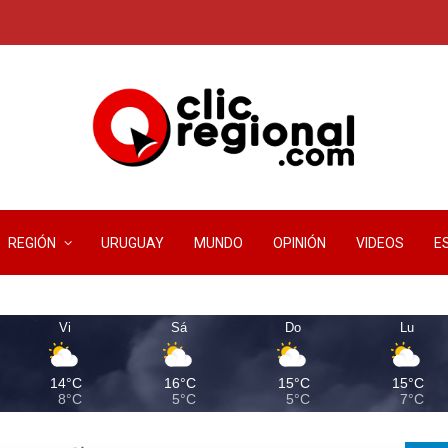
REGIÓN
URUGUAY
MUNDO
OPINIÓN
VIDEOS
E
Vi
Sá
Do
Lu
14°C
16°C
15°C
15°C
8°C
5°C
5°C
7°C