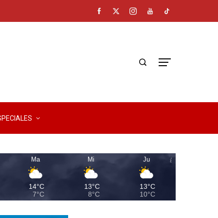
SPECIALES
Ma
Mi
Ju
14°C
13°C
13°C
7°C
8°C
10°C