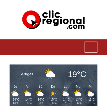
19°C
Artigas
Ju
Vi
Sá
Do
Lu
Ma
Mi
24°C
14°C
16°C
15°C
14°C
13°C
11°C
13°C
8°C
5°C
6°C
6°C
6°C
9°C