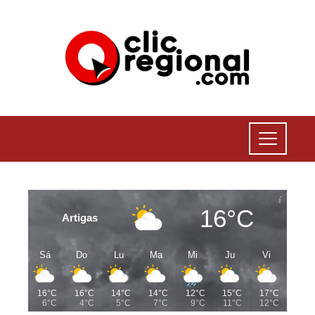
16°C
Artigas
Sá
Do
Lu
Ma
Mi
Ju
Vi
16°C
16°C
14°C
14°C
12°C
15°C
17°C
6°C
4°C
5°C
7°C
9°C
11°C
12°C