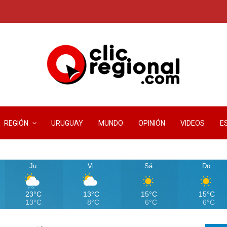
REGIÓN
URUGUAY
MUNDO
OPINIÓN
VIDEOS
E
Ju
Vi
Sá
Do
23°C
13°C
15°C
15°C
13°C
8°C
6°C
6°C