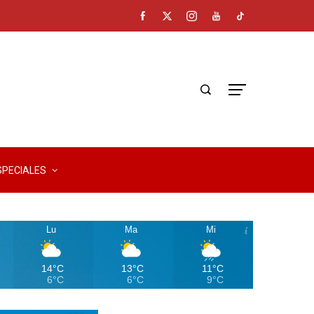
SPECIALES
Lu
Ma
Mi
14°C
13°C
11°C
6°C
6°C
9°C