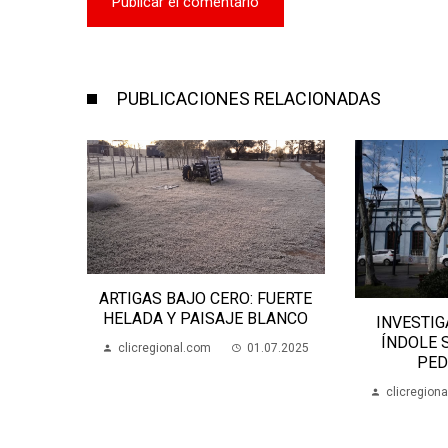
PUBLICACIONES RELACIONADAS
ANA
ARTIGAS BAJO CERO: FUERTE
SALTO
HELADA Y PAISAJE BLANCO
INVESTIG
05.2024
ÍNDOLE 
clicregional.com
01.07.2025
PED
clicregion