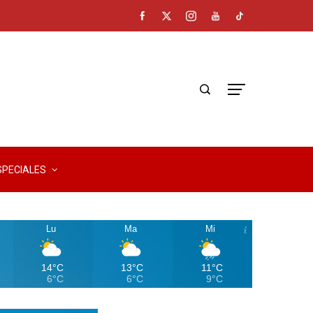
SPECIALES
Lu
Ma
Mi
14°C
13°C
11°C
6°C
6°C
9°C