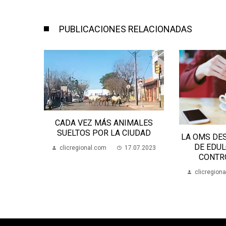
PUBLICACIONES RELACIONADAS
 VEZ MÁS ANIMALES
TOS POR LA CIUDAD
LA OMS DESACONSEJA EL USO
DE EDULCORANTE PARA
gional.com
17.07.2023
CONTROLAR EL PESO
clicregional.com
16.05.2023