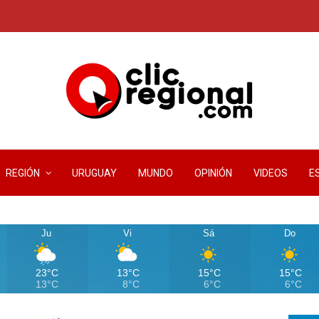
REGIÓN
URUGUAY
MUNDO
OPINIÓN
VIDEOS
E
Ju
Vi
Sá
Do
23°C
13°C
15°C
15°C
13°C
8°C
6°C
6°C