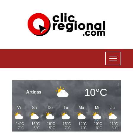
10°C
Artigas
Vi
Sá
Do
Lu
Ma
Mi
Ju
14°C
16°C
16°C
15°C
14°C
10°C
11°C
7°C
5°C
5°C
7°C
7°C
8°C
8°C